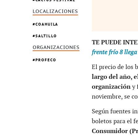
LOCALIZACIONES
COAHUILA
SALTILLO
TE PUEDE INT
ORGANIZACIONES
frente frío 8 lle
PROFECO
El precio de los 
largo del año, 
organización
y 
noviembre, se co
Según fuentes in
boletos para el f
Consumidor (Pro