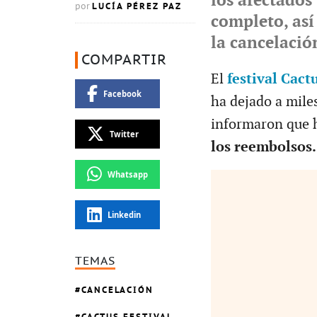
los afectados
LUCÍA PÉREZ PAZ
por
completo, as
la cancelació
COMPARTIR
El
festival Cact
Facebook
ha dejado a mile
informaron que h
Twitter
los reembolsos.
Whatsapp
Linkedin
TEMAS
CANCELACIÓN
CACTUS FESTIVAL