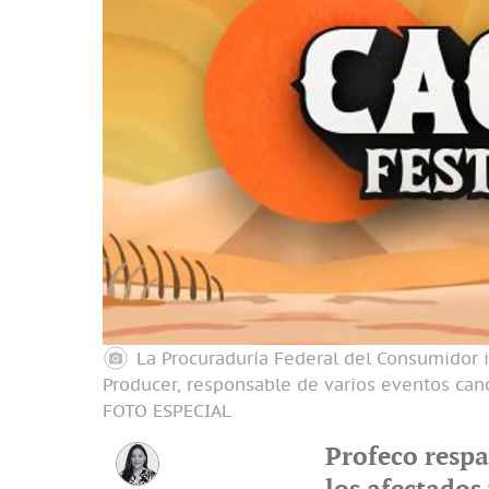
La Procuraduría Federal del Consumidor 
Producer, responsable de varios eventos cance
FOTO ESPECIAL
Profeco respa