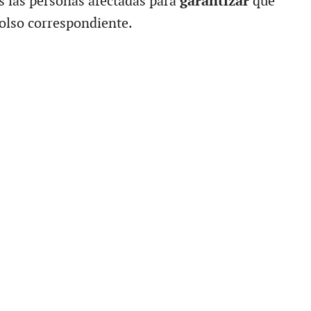
s las personas afectadas para
garantizar
que
olso correspondiente.