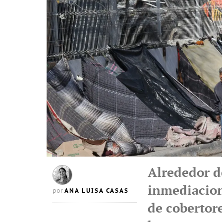
Alrededor d
inmediacion
ANA LUISA CASAS
por
de cobertor