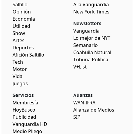
Saltillo
A la Vanguardia
Opinión
New York Times
Economía
Newsletters
Utilidad
Vanguardia
Show
Lo mejor de NYT
Artes
Semanario
Deportes
Coahuila Natural
Afición Saltillo
Tribuna Política
Tech
V+List
Motor
Vida
Juegos
Servicios
Alianzas
Membresía
WAN-IFRA
HoyBusco
Alianza de Medios
Publicidad
SIP
Vanguardia HD
Medio Pliego