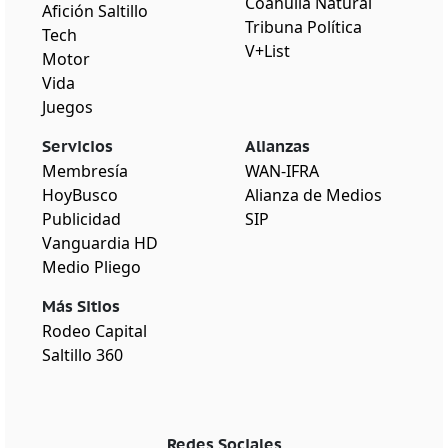
Coahuila Natural
Afición Saltillo
Tribuna Política
Tech
V+List
Motor
Vida
Juegos
Servicios
Alianzas
Membresía
WAN-IFRA
HoyBusco
Alianza de Medios
Publicidad
SIP
Vanguardia HD
Medio Pliego
Más Sitios
Rodeo Capital
Saltillo 360
Redes Sociales