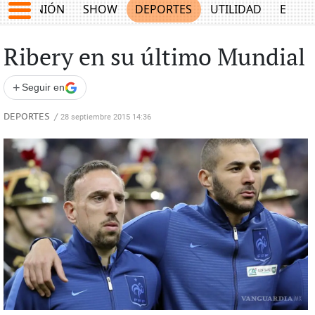
OPINIÓN
SHOW
DEPORTES
UTILIDAD
ECON
Ribery en su último Mundial
+
Seguir en
DEPORTES
/
28 septiembre 2015 14:36