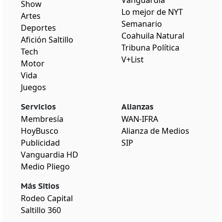
Show
Lo mejor de NYT
Artes
Semanario
Deportes
Coahuila Natural
Afición Saltillo
Tribuna Política
Tech
V+List
Motor
Vida
Juegos
Servicios
Alianzas
Membresía
WAN-IFRA
HoyBusco
Alianza de Medios
Publicidad
SIP
Vanguardia HD
Medio Pliego
Más Sitios
Rodeo Capital
Saltillo 360