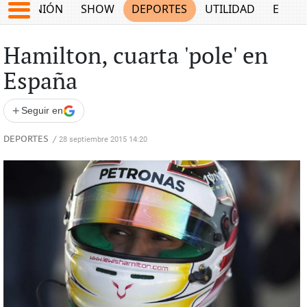
OPINIÓN
SHOW
DEPORTES
UTILIDAD
ECON
Hamilton, cuarta 'pole' en
España
+
Seguir en
DEPORTES
/
28 septiembre 2015 14:20