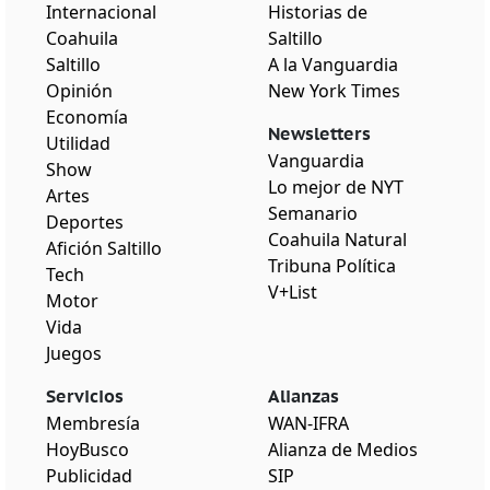
Internacional
Historias de
Coahuila
Saltillo
Saltillo
A la Vanguardia
Opinión
New York Times
Economía
Newsletters
Utilidad
Vanguardia
Show
Lo mejor de NYT
Artes
Semanario
Deportes
Coahuila Natural
Afición Saltillo
Tribuna Política
Tech
V+List
Motor
Vida
Juegos
Servicios
Alianzas
Membresía
WAN-IFRA
HoyBusco
Alianza de Medios
Publicidad
SIP