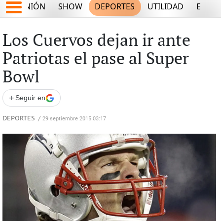
OPINIÓN
SHOW
DEPORTES
UTILIDAD
ECON
Los Cuervos dejan ir ante
Patriotas el pase al Super
Bowl
+
Seguir en
DEPORTES
/
29 septiembre 2015 03:17