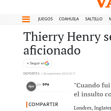
JUEGOS
COAHUILA
SALTILLO
Thierry Henry se
aficionado
+
Seguir en
DEPORTES
/
29 septiembre 2015 03:17
"Cuando fui
DPA
por
el insulto c
COMPARTIR
Londres, Inglater