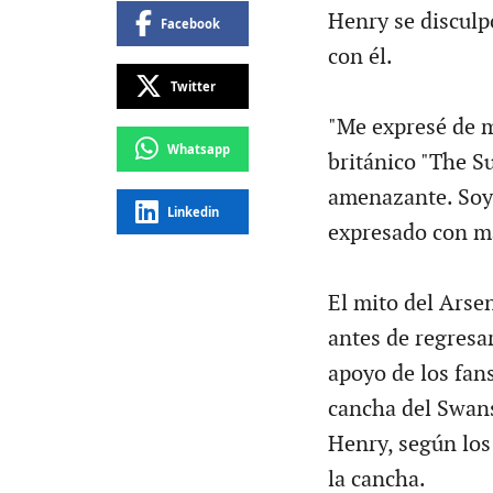
Henry se disculpó
Facebook
con él.
Twitter
"Me expresé de m
Whatsapp
británico "The Su
amenazante. Soy
Linkedin
expresado con má
El mito del Arsen
antes de regresar
apoyo de los fans
cancha del Swanse
Henry, según los
la cancha.