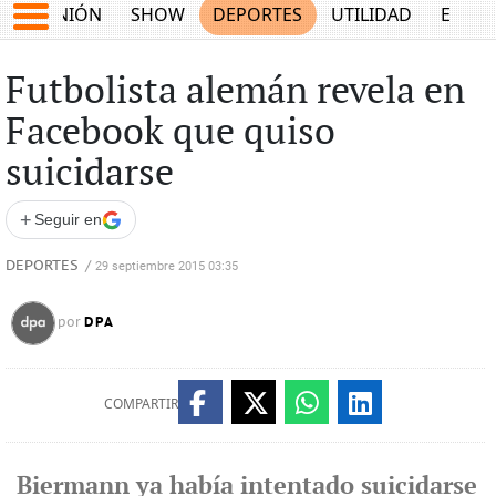
OPINIÓN
SHOW
DEPORTES
UTILIDAD
ECON
Futbolista alemán revela en
Facebook que quiso
suicidarse
+
Seguir en
DEPORTES
/
29 septiembre 2015 03:35
DPA
por
COMPARTIR
Biermann ya había intentado suicidarse