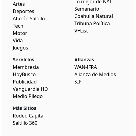
Lo mejor de NYT
Artes
Semanario
Deportes
Coahuila Natural
Afición Saltillo
Tribuna Política
Tech
V+List
Motor
Vida
Juegos
Servicios
Alianzas
Membresía
WAN-IFRA
HoyBusco
Alianza de Medios
Publicidad
SIP
Vanguardia HD
Medio Pliego
Más Sitios
Rodeo Capital
Saltillo 360