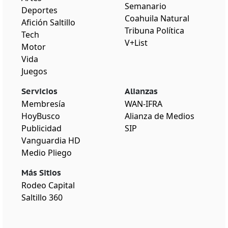
Semanario
Deportes
Coahuila Natural
Afición Saltillo
Tribuna Política
Tech
V+List
Motor
Vida
Juegos
Servicios
Alianzas
Membresía
WAN-IFRA
HoyBusco
Alianza de Medios
Publicidad
SIP
Vanguardia HD
Medio Pliego
Más Sitios
Rodeo Capital
Saltillo 360