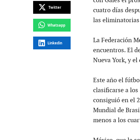
con Gales el pr
Twitter
cuatro días desp
las eliminatorias
Whatsapp
La Federación Me
Linkedin
encuentros. El de
Nueva York, y el 
Este año el fútb
clasificarse a lo
consiguió en el 2
Mundial de Brasil
menos a los cuart