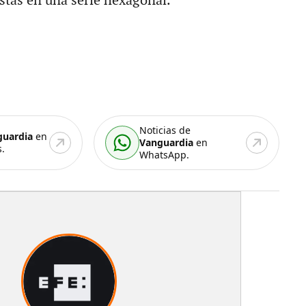
stas en una serie hexagonal.
Noticias de
guardia
en
Vanguardia
en
.
WhatsApp.