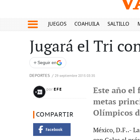
JUEGOS
COAHUILA
SALTILLO
Jugará el Tri c
+
Seguir en
DEPORTES
/
29 septiembre 2015 03:35
Este año el
EFE
por
metas princi
Olímpicos d
COMPARTIR
México, D.F..- L
Facebook