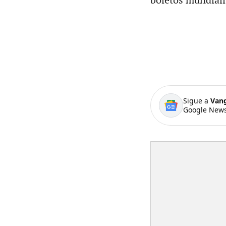
boletos mundiali
Sigue a
Van
Google News