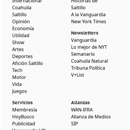
Internacional
Historias de
Coahuila
Saltillo
Saltillo
A la Vanguardia
Opinión
New York Times
Economía
Newsletters
Utilidad
Vanguardia
Show
Lo mejor de NYT
Artes
Semanario
Deportes
Coahuila Natural
Afición Saltillo
Tribuna Política
Tech
V+List
Motor
Vida
Juegos
Servicios
Alianzas
Membresía
WAN-IFRA
HoyBusco
Alianza de Medios
Publicidad
SIP