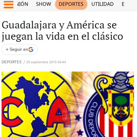
OPINIÓN
SHOW
DEPORTES
UTILIDAD
ECON
Guadalajara y América se
juegan la vida en el clásico
+
Seguir en
DEPORTES
/
29 septiembre 2015 04:44