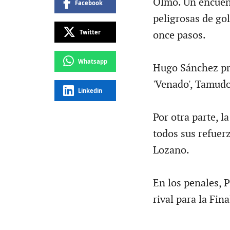
Olmo. Un encuent
Facebook
peligrosas de gol
Twitter
once pasos.
Whatsapp
Hugo Sánchez pr
'Venado', Tamudo
Linkedin
Por otra parte, l
todos sus refuer
Lozano.
En los penales, 
rival para la Fin