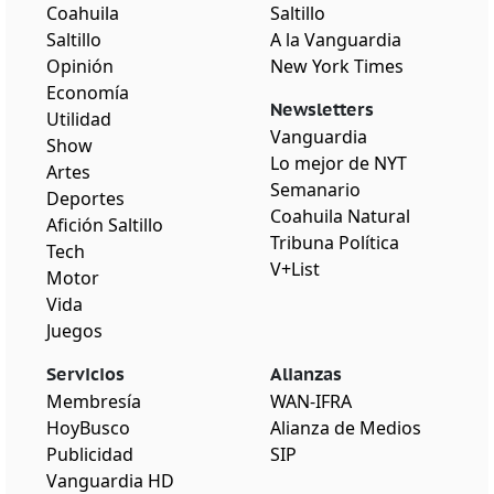
Coahuila
Saltillo
Saltillo
A la Vanguardia
Opinión
New York Times
Economía
Newsletters
Utilidad
Vanguardia
Show
Lo mejor de NYT
Artes
Semanario
Deportes
Coahuila Natural
Afición Saltillo
Tribuna Política
Tech
V+List
Motor
Vida
Juegos
Servicios
Alianzas
Membresía
WAN-IFRA
HoyBusco
Alianza de Medios
Publicidad
SIP
Vanguardia HD