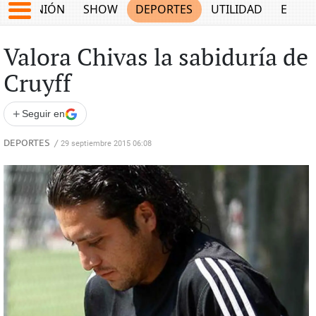
OPINIÓN
SHOW
DEPORTES
UTILIDAD
ECON
Valora Chivas la sabiduría de
Cruyff
+
Seguir en
DEPORTES
/
29 septiembre 2015 06:08