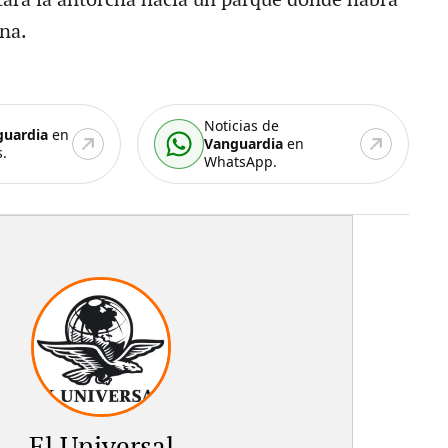
rna.
Noticias de
guardia
en
Vanguardia
en
.
WhatsApp.
El Universal