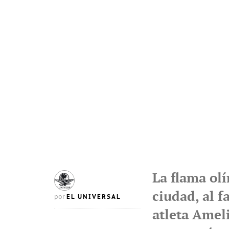
La flama olí
ciudad, al 
EL UNIVERSAL
por
atleta Ame