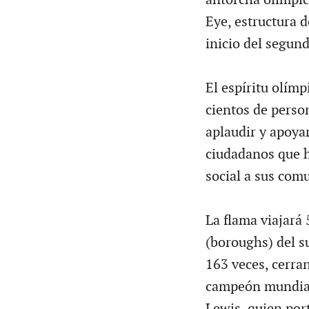
Eye, estructura 
inicio del segund
El espíritu olím
cientos de person
aplaudir y apoya
ciudadanos que h
social a sus com
La flama viajará
(boroughs) del s
163 veces, cerra
campeón mundial
Lewis, quien por