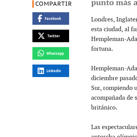
punto más al
COMPARTIR
Londres, Inglater
Facebook
esta ciudad, al 
Twitter
Hempleman-Adams
fortuna.
Whatsapp
Hempleman-Adams
Linkedin
diciembre pasado
Sur, rompiendo u
acompañada de su
británico.
Las espectacular
antorcha olímpic