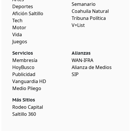
Semanario
Deportes
Coahuila Natural
Afición Saltillo
Tribuna Política
Tech
V+List
Motor
Vida
Juegos
Servicios
Alianzas
Membresía
WAN-IFRA
HoyBusco
Alianza de Medios
Publicidad
SIP
Vanguardia HD
Medio Pliego
Más Sitios
Rodeo Capital
Saltillo 360