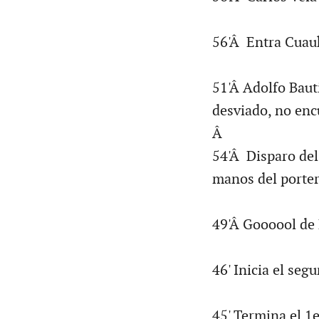
56'Â Entra Cuau
51'Â Adolfo Baut
desviado, no enc
Â
54'Â Disparo del
manos del porte
49'Â Goooool de
46' Inicia el seg
45' Termina el 1