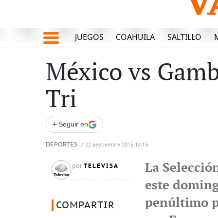
JUEGOS
COAHUILA
SALTILLO
México vs Gambi
Tri
+
Seguir en
DEPORTES
/
22 septiembre 2015 14:15
La Selecció
TELEVISA
por
este doming
penúltimo p
COMPARTIR