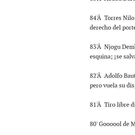
84'Â Torres Nilo
derecho del por
83'Â Njogu Demba
esquina; ¡se sal
82'Â Adolfo Bauti
pero vuela su d
81'Â Tiro libre 
80' Goooool de 