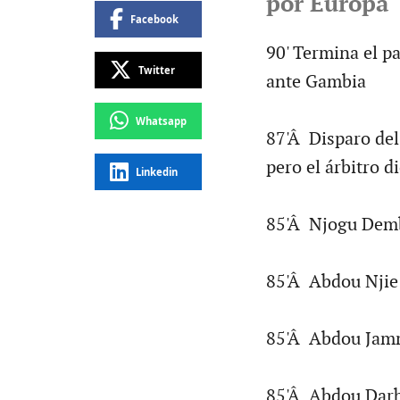
por Europa
Facebook
90' Termina el p
Twitter
ante Gambia
Whatsapp
87'Â Disparo del 
pero el árbitro 
Linkedin
85'Â Njogu Dem
85'Â Abdou Njie 
85'Â Abdou Jam
85'Â Abdou Darb