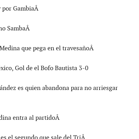
y por GambiaÂ
rno SambaÂ
 Medina que pega en el travesañoÂ
xico, Gol de el Bofo Bautista 3-0
ández es quien abandona para no arriesgar
ina entra al partidoÂ
 es el segundo que sale del TriÂ