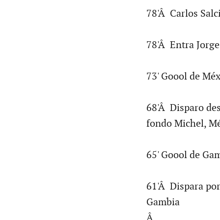
78'Â Carlos Salc
78'Â Entra Jorg
73' Goool de Méxi
68'Â Disparo des
fondo Michel, Mé
65' Goool de Gam
61'Â Dispara por
Gambia
Â