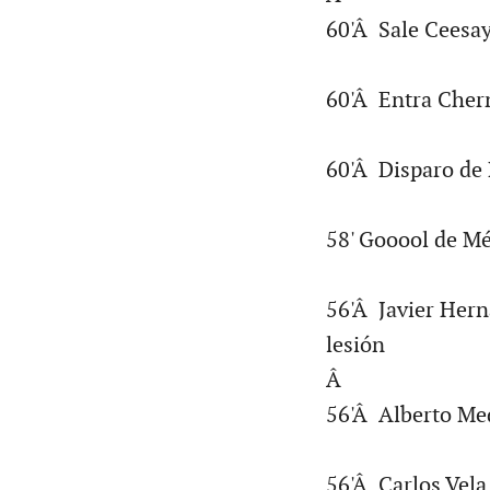
60'Â Sale Ceesa
60'Â Entra Che
60'Â Disparo de
58' Gooool de Mé
56'Â Javier Hern
lesión
Â
56'Â Alberto Med
56'Â Carlos Vela