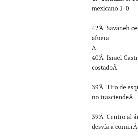
mexicano 1-0
42'Â Savaneh cen
afuera
Â
40'Â Israel Cast
costadoÂ
39'Â Tiro de esq
no trasciendeÂ
39'Â Centro al á
desvía a corner