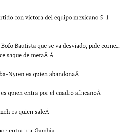
artido con victora del equipo mexicano 5-1
Bofo Bautista que se va desviado, pide corner,
dice saque de metaÂ Â
ba-Nyren es quien abandonaÂ
es quien entra por el cuadro africanoÂ
meh es quien saleÂ
oe entra por Gambia