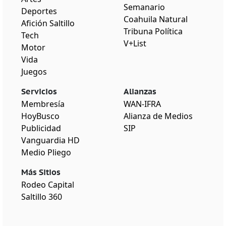
Semanario
Deportes
Coahuila Natural
Afición Saltillo
Tribuna Política
Tech
V+List
Motor
Vida
Juegos
Servicios
Alianzas
Membresía
WAN-IFRA
HoyBusco
Alianza de Medios
Publicidad
SIP
Vanguardia HD
Medio Pliego
Más Sitios
Rodeo Capital
Saltillo 360