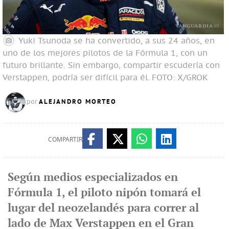
Yuki Tsunoda se ha convertido, a sus 24 años, en
uno de los mejores pilotos de la Fórmula 1, con un
futuro brillante. Sin embargo, compartir escudería con
Verstappen, podría ser difícil para él.
FOTO: X/GROK
ALEJANDRO MORTEO
por
COMPARTIR
Según medios especializados en
Fórmula 1, el piloto nipón tomará el
lugar del neozelandés para correr al
lado de Max Verstappen en el Gran