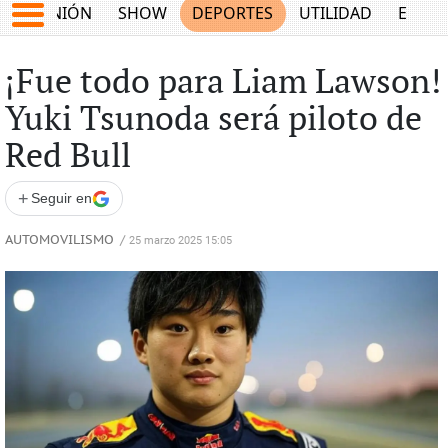
OPINIÓN
SHOW
DEPORTES
UTILIDAD
ECON
¡Fue todo para Liam Lawson!
Yuki Tsunoda será piloto de
Red Bull
+
Seguir en
AUTOMOVILISMO
/
25 marzo 2025 15:05