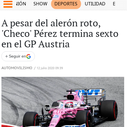
OPINIÓN
SHOW
DEPORTES
UTILIDAD
ECON
A pesar del alerón roto,
'Checo' Pérez termina sexto
en el GP Austria
+
Seguir en
AUTOMOVILISMO
/
12 julio 2020 09:39