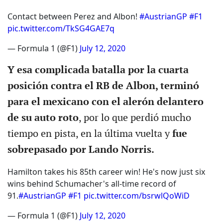
Contact between Perez and Albon!
#AustrianGP
#F1
pic.twitter.com/TkSG4GAE7q
— Formula 1 (@F1)
July 12, 2020
Y esa complicada batalla por la cuarta
posición contra el RB de Albon, terminó
para el mexicano con el alerón delantero
de su auto roto
, por lo que perdió mucho
tiempo en pista, en la última vuelta y
fue
sobrepasado por Lando Norris.
Hamilton takes his 85th career win! He's now just six
wins behind Schumacher's all-time record of
91.
#AustrianGP
#F1
pic.twitter.com/bsrwlQoWiD
— Formula 1 (@F1)
July 12, 2020