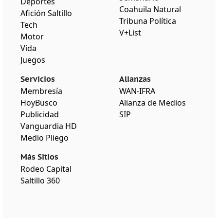
Deportes
Coahuila Natural
Afición Saltillo
Tribuna Política
Tech
V+List
Motor
Vida
Juegos
Servicios
Alianzas
Membresía
WAN-IFRA
HoyBusco
Alianza de Medios
Publicidad
SIP
Vanguardia HD
Medio Pliego
Más Sitios
Rodeo Capital
Saltillo 360