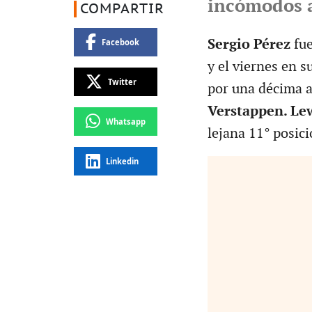
incómodos a
COMPARTIR
Sergio Pérez
fu
Facebook
y el viernes en s
Twitter
por una décima 
Verstappen. Le
Whatsapp
lejana 11° posici
Linkedin