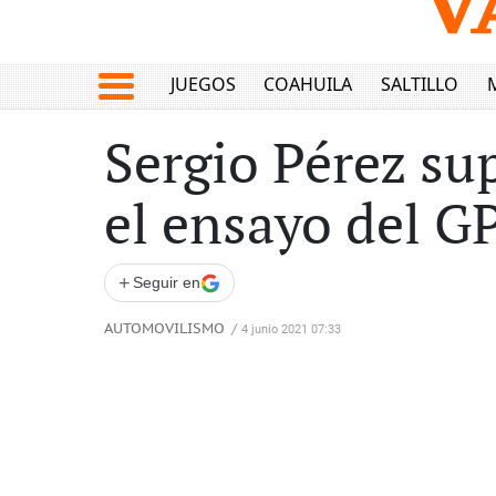
JUEGOS
COAHUILA
SALTILLO
Sergio Pérez sup
el ensayo del G
+
Seguir en
AUTOMOVILISMO
/
4 junio 2021 07:33