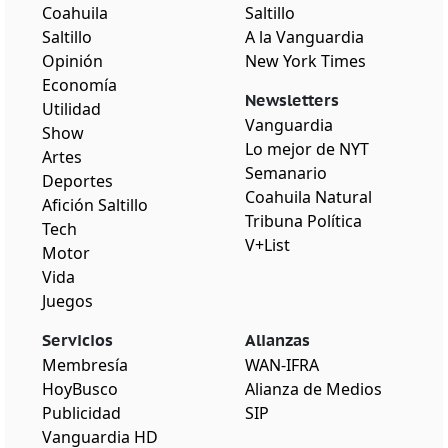
Coahuila
Saltillo
Saltillo
A la Vanguardia
Opinión
New York Times
Economía
Newsletters
Utilidad
Vanguardia
Show
Lo mejor de NYT
Artes
Semanario
Deportes
Coahuila Natural
Afición Saltillo
Tribuna Política
Tech
V+List
Motor
Vida
Juegos
Servicios
Alianzas
Membresía
WAN-IFRA
HoyBusco
Alianza de Medios
Publicidad
SIP
Vanguardia HD