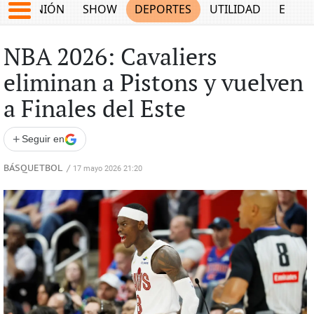
OPINIÓN
SHOW
DEPORTES
UTILIDAD
ECON
NBA 2026: Cavaliers
eliminan a Pistons y vuelven
a Finales del Este
+
Seguir en
BÁSQUETBOL
/
17 mayo 2026 21:20