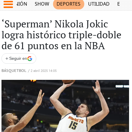
OPINIÓN
SHOW
DEPORTES
UTILIDAD
ECON
‘Superman’ Nikola Jokic
logra histórico triple-doble
de 61 puntos en la NBA
+
Seguir en
BÁSQUETBOL
/
2 abril 2025 14:05