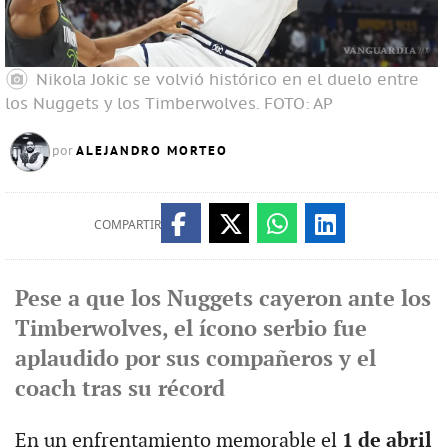
Nikola Jokic se volvió histórico en el duelo entre
los Nuggets y los Timberwolves.
FOTO: AP
ALEJANDRO MORTEO
por
COMPARTIR
Pese a que los Nuggets cayeron ante los
Timberwolves, el ícono serbio fue
aplaudido por sus compañeros y el
coach tras su récord
En un enfrentamiento memorable el
1 de abril