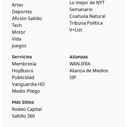
Lo mejor de NYT
Artes
Semanario
Deportes
Coahuila Natural
Afición Saltillo
Tribuna Política
Tech
V+List
Motor
Vida
Juegos
Servicios
Alianzas
Membresía
WAN-IFRA
HoyBusco
Alianza de Medios
Publicidad
SIP
Vanguardia HD
Medio Pliego
Más Sitios
Rodeo Capital
Saltillo 360