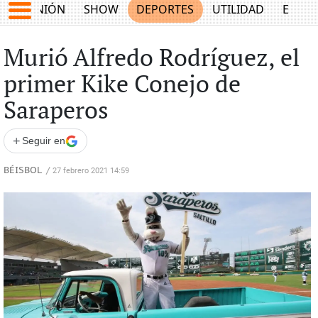
OPINIÓN
SHOW
DEPORTES
UTILIDAD
ECON
Murió Alfredo Rodríguez, el
primer Kike Conejo de
Saraperos
+
Seguir en
BÉISBOL
/
27 febrero 2021 14:59