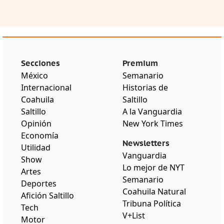
Secciones
Premium
México
Semanario
Internacional
Historias de
Coahuila
Saltillo
Saltillo
A la Vanguardia
Opinión
New York Times
Economía
Newsletters
Utilidad
Vanguardia
Show
Lo mejor de NYT
Artes
Semanario
Deportes
Coahuila Natural
Afición Saltillo
Tribuna Política
Tech
V+List
Motor