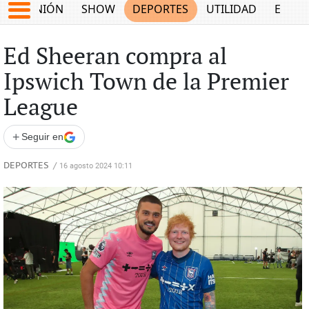
OPINIÓN
SHOW
DEPORTES
UTILIDAD
ECON
Ed Sheeran compra al
Ipswich Town de la Premier
League
+
Seguir en
DEPORTES
/
16 agosto 2024 10:11