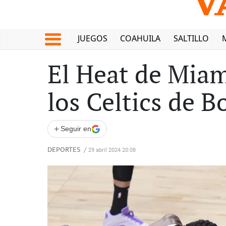
JUEGOS
COAHUILA
SALTILLO
El Heat de Miam
los Celtics de B
+
Seguir en
DEPORTES
/
29 abril 2024 20:08