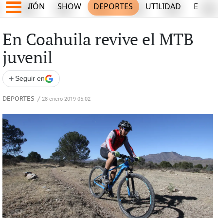
OPINIÓN
SHOW
DEPORTES
UTILIDAD
ECON
En Coahuila revive el MTB
juvenil
+
Seguir en
DEPORTES
/
28 enero 2019 05:02