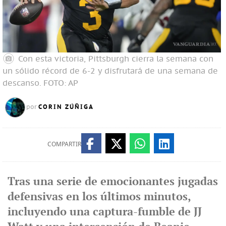
Con esta victoria, Pittsburgh cierra la semana con
un sólido récord de 6-2 y disfrutará de una semana de
descanso.
FOTO: AP
CORIN ZÚÑIGA
por
COMPARTIR
Tras una serie de emocionantes jugadas
defensivas en los últimos minutos,
incluyendo una captura-fumble de JJ