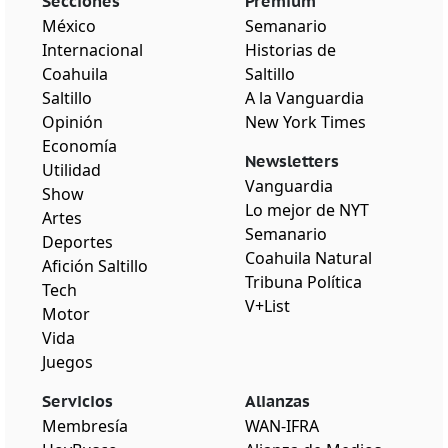
Secciones
Premium
México
Semanario
Internacional
Historias de
Coahuila
Saltillo
Saltillo
A la Vanguardia
Opinión
New York Times
Economía
Newsletters
Utilidad
Vanguardia
Show
Lo mejor de NYT
Artes
Semanario
Deportes
Coahuila Natural
Afición Saltillo
Tribuna Política
Tech
V+List
Motor
Vida
Juegos
Servicios
Alianzas
Membresía
WAN-IFRA