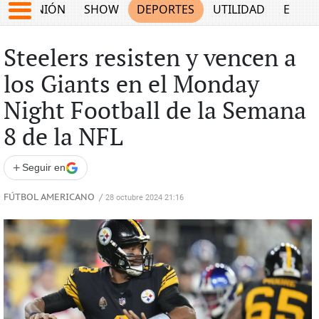
OPINIÓN
SHOW
DEPORTES
UTILIDAD
ECON
Steelers resisten y vencen a
los Giants en el Monday
Night Football de la Semana
8 de la NFL
+
Seguir en
FÚTBOL AMERICANO
/
28 octubre 2024 21:16