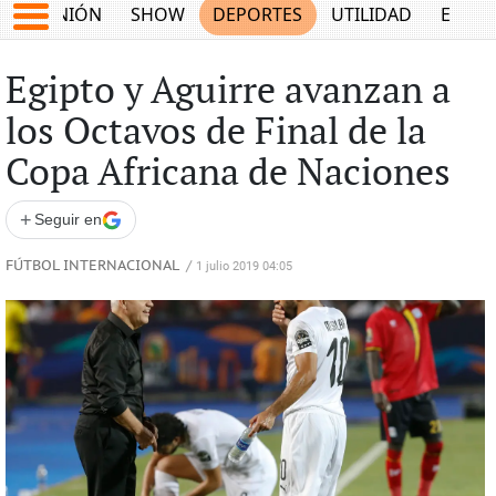
OPINIÓN
SHOW
DEPORTES
UTILIDAD
ECON
Egipto y Aguirre avanzan a
los Octavos de Final de la
Copa Africana de Naciones
+
Seguir en
FÚTBOL INTERNACIONAL
/
1 julio 2019 04:05