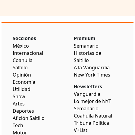
Secciones
Premium
México
Semanario
Internacional
Historias de
Coahuila
Saltillo
Saltillo
A la Vanguardia
Opinión
New York Times
Economía
Newsletters
Utilidad
Vanguardia
Show
Lo mejor de NYT
Artes
Semanario
Deportes
Coahuila Natural
Afición Saltillo
Tribuna Política
Tech
V+List
Motor