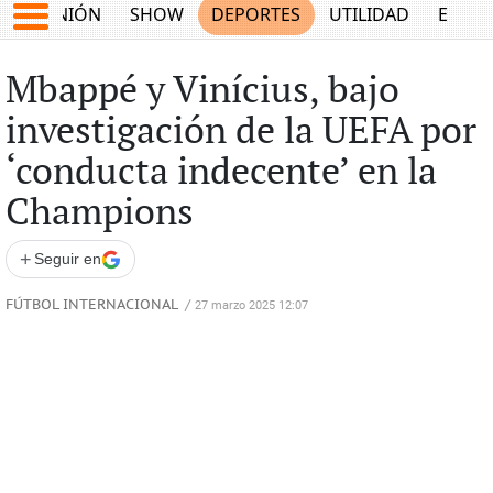
OPINIÓN
SHOW
DEPORTES
UTILIDAD
ECON
Mbappé y Vinícius, bajo
investigación de la UEFA por
‘conducta indecente’ en la
Champions
+
Seguir en
FÚTBOL INTERNACIONAL
/
27 marzo 2025 12:07