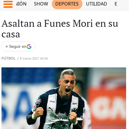
OPINIÓN
SHOW
DEPORTES
UTILIDAD
ECON
Asaltan a Funes Mori en su
casa
+
Seguir en
FÚTBOL
/
8 marzo 2021 04:56