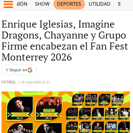
OPINIÓN
SHOW
DEPORTES
UTILIDAD
ECON
Enrique Iglesias, Imagine
Dragons, Chayanne y Grupo
Firme encabezan el Fan Fest
Monterrey 2026
+
Seguir en
FÚTBOL
/
14 mayo 2026 21:07