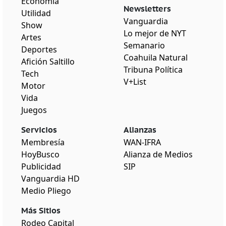
Economía
Newsletters
Utilidad
Vanguardia
Show
Lo mejor de NYT
Artes
Semanario
Deportes
Coahuila Natural
Afición Saltillo
Tribuna Política
Tech
V+List
Motor
Vida
Juegos
Servicios
Alianzas
Membresía
WAN-IFRA
HoyBusco
Alianza de Medios
Publicidad
SIP
Vanguardia HD
Medio Pliego
Más Sitios
Rodeo Capital