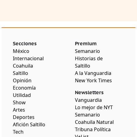
Secciones
Premium
México
Semanario
Internacional
Historias de
Coahuila
Saltillo
Saltillo
A la Vanguardia
Opinión
New York Times
Economía
Newsletters
Utilidad
Vanguardia
Show
Lo mejor de NYT
Artes
Semanario
Deportes
Coahuila Natural
Afición Saltillo
Tribuna Política
Tech
V+List