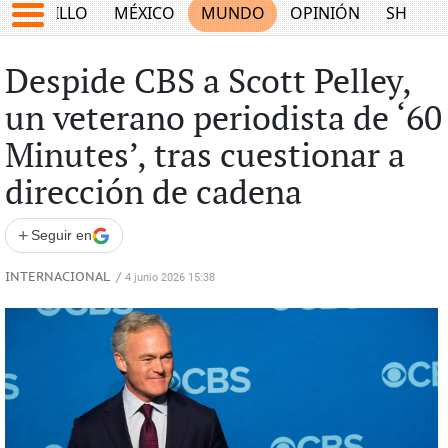
SALTILLO
MÉXICO
MUNDO
OPINIÓN
SHOW
Despide CBS a Scott Pelley,
un veterano periodista de ‘60
Minutes’, tras cuestionar a
dirección de cadena
+
Seguir en
INTERNACIONAL
/
4 junio 2026 15:38