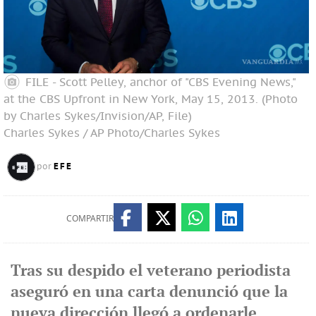
FILE - Scott Pelley, anchor of "CBS Evening News,"
at the CBS Upfront in New York, May 15, 2013. (Photo
by Charles Sykes/Invision/AP, File)
Charles Sykes / AP Photo/Charles Sykes
EFE
por
COMPARTIR
Tras su despido el veterano periodista
aseguró en una carta denunció que la
nueva dirección llegó a ordenarle