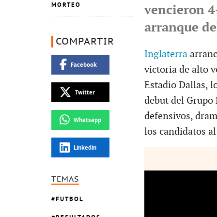
MORTEO
vencieron 4
arranque de
COMPARTIR
Inglaterra
arranc
Facebook
victoria de alto 
Estadio Dallas, l
Twitter
debut del Grupo 
defensivos, dram
Whatsapp
los candidatos al 
Linkedin
TEMAS
FUTBOL