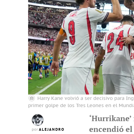
Harry Kane volvió a ser decisivo para In
primer golpe de los Tres Leones en el Mundi
‘Hurrikane’
encendió el
ALEJANDRO
por