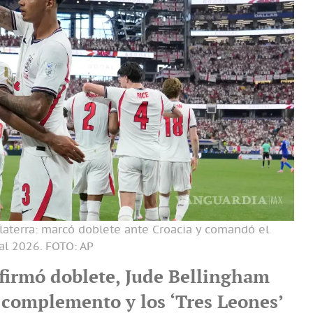
glaterra: marcó doblete ante Croacia y comandó el
al 2026.
FOTO: AP
 firmó doblete, Jude Bellingham
 complemento y los ‘Tres Leones’