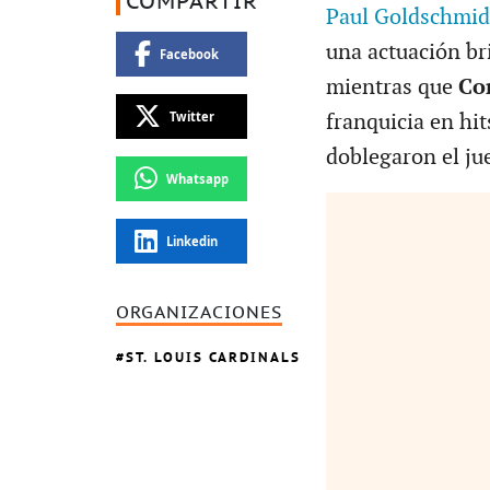
COMPARTIR
Paul Goldschmid
una actuación bri
Facebook
mientras que
Co
Twitter
franquicia en hit
doblegaron el ju
Whatsapp
Linkedin
ORGANIZACIONES
ST. LOUIS CARDINALS