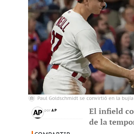
Paul Goldschmidt se convirtió en la bujía
El infield c
AP
por
de la tempo