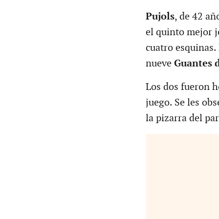
Pujols
, de 42 añ
el quinto mejor j
cuatro esquinas.
nueve
Guantes 
Los dos fueron 
juego. Se les ob
la pizarra del p