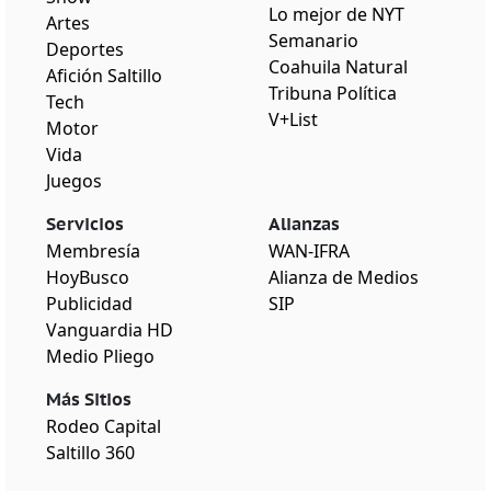
Lo mejor de NYT
Artes
Semanario
Deportes
Coahuila Natural
Afición Saltillo
Tribuna Política
Tech
V+List
Motor
Vida
Juegos
Servicios
Alianzas
Membresía
WAN-IFRA
HoyBusco
Alianza de Medios
Publicidad
SIP
Vanguardia HD
Medio Pliego
Más Sitios
Rodeo Capital
Saltillo 360