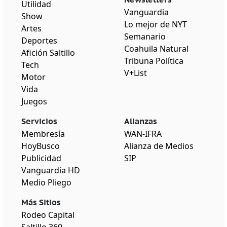
Utilidad
Vanguardia
Show
Lo mejor de NYT
Artes
Semanario
Deportes
Coahuila Natural
Afición Saltillo
Tribuna Política
Tech
V+List
Motor
Vida
Juegos
Servicios
Alianzas
Membresía
WAN-IFRA
HoyBusco
Alianza de Medios
Publicidad
SIP
Vanguardia HD
Medio Pliego
Más Sitios
Rodeo Capital