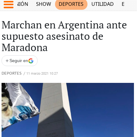
OPINIÓN
SHOW
DEPORTES
UTILIDAD
ECON
Marchan en Argentina ante
supuesto asesinato de
Maradona
+
Seguir en
DEPORTES
/
11 marzo 2021 10:27