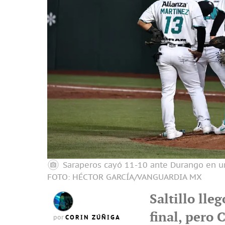
Saraperos cayó 11-10 ante Durango en un
FOTO: HÉCTOR GARCÍA/VANGUARDIA MX
Saltillo lleg
final, pero 
CORIN ZÚÑIGA
por