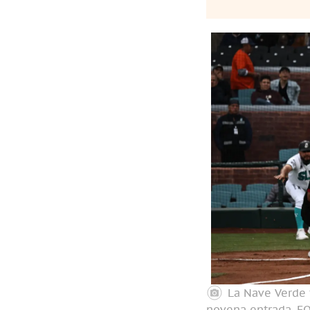
La Nave Verde 
novena entrada.
FO