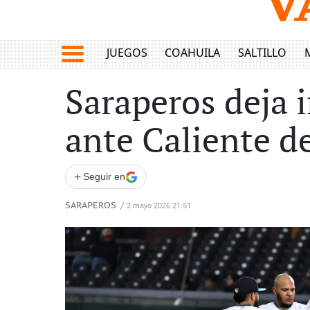
JUEGOS
COAHUILA
SALTILLO
Saraperos deja i
ante Caliente d
+
Seguir en
SARAPEROS
/
2 mayo 2026 21:51