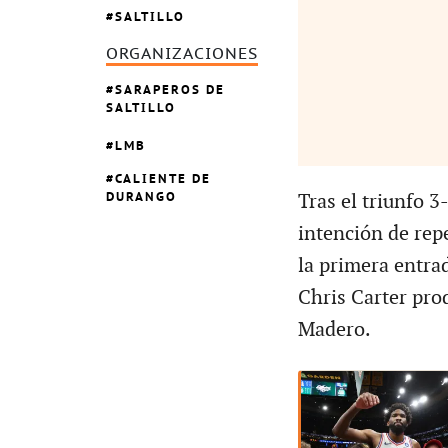
SALTILLO
ORGANIZACIONES
SARAPEROS DE
SALTILLO
LMB
CALIENTE DE
DURANGO
Tras el triunfo 3
intención de repe
la primera entrad
Chris Carter prod
Madero.