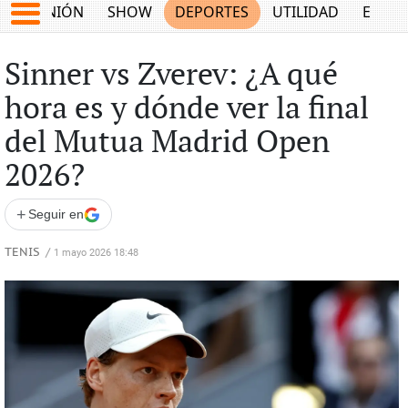
OPINIÓN
SHOW
DEPORTES
UTILIDAD
ECON
Sinner vs Zverev: ¿A qué
hora es y dónde ver la final
del Mutua Madrid Open
2026?
+
Seguir en
TENIS
/
1 mayo 2026 18:48