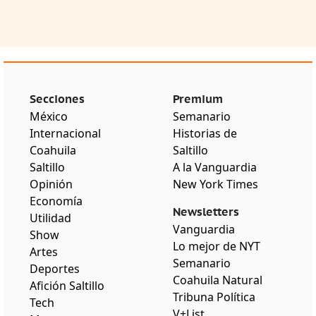
Secciones
Premium
México
Semanario
Internacional
Historias de
Coahuila
Saltillo
Saltillo
A la Vanguardia
Opinión
New York Times
Economía
Newsletters
Utilidad
Vanguardia
Show
Lo mejor de NYT
Artes
Semanario
Deportes
Coahuila Natural
Afición Saltillo
Tribuna Política
Tech
V+List