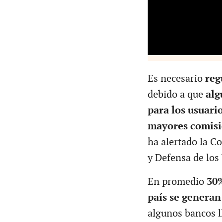
Es necesario
reg
debido a que
alg
para los usuari
mayores comis
ha alertado la C
y Defensa de los 
En promedio
30%
país se generan
algunos bancos l