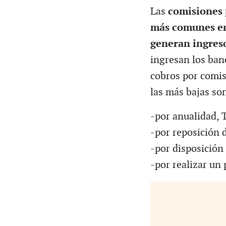
Las
comisiones p
más comunes en
generan ingreso
ingresan los ban
cobros por comis
las más bajas so
-por anualidad, T
-por reposición d
-por disposición 
-por realizar un 