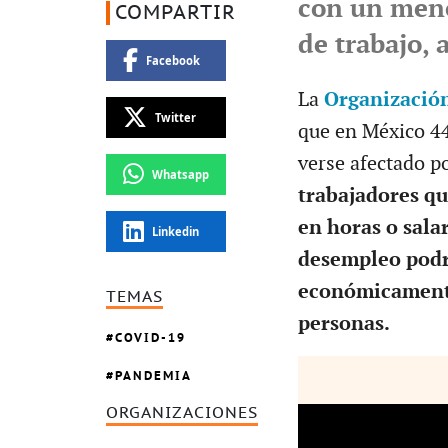
con un meno
COMPARTIR
de trabajo, 
Facebook
La
Organización
Twitter
que en México 44
verse afectado p
Whatsapp
trabajadores q
en horas o salar
Linkedin
desempleo podrí
económicamente 
TEMAS
personas.
COVID-19
PANDEMIA
ORGANIZACIONES