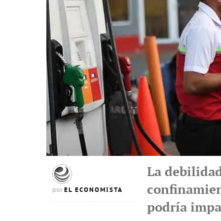
La debilida
confinamien
EL ECONOMISTA
por
podría impac