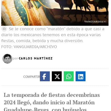
Se le conoce como “maratón” debido a que casi a
diario los mexicanos tenemos en esta época varias
fiestas, comida, bebida y mucha diversión.
FOTO: VANGUARDIA/ARCHIVO
CARLOS MARTÍNEZ
por
COMPARTIR
La temporada de fiestas decembrinas
2024 llegó, dando inicio al Maratón
Guadalupe-Reyes, con buñuelos,