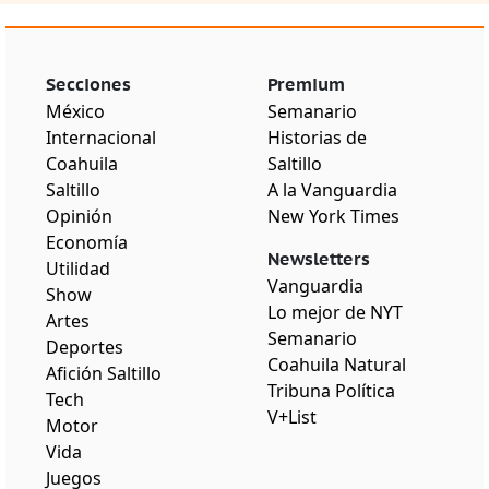
Secciones
Premium
México
Semanario
Internacional
Historias de
Coahuila
Saltillo
Saltillo
A la Vanguardia
Opinión
New York Times
Economía
Newsletters
Utilidad
Vanguardia
Show
Lo mejor de NYT
Artes
Semanario
Deportes
Coahuila Natural
Afición Saltillo
Tribuna Política
Tech
V+List
Motor
Vida
Juegos