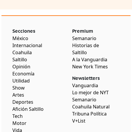
Secciones
Premium
México
Semanario
Internacional
Historias de
Coahuila
Saltillo
Saltillo
A la Vanguardia
Opinión
New York Times
Economía
Newsletters
Utilidad
Vanguardia
Show
Lo mejor de NYT
Artes
Semanario
Deportes
Coahuila Natural
Afición Saltillo
Tribuna Política
Tech
V+List
Motor
Vida