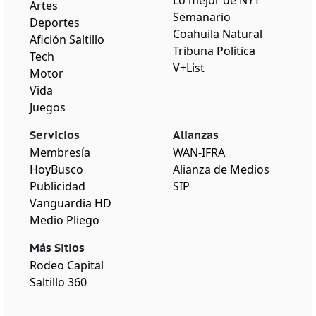
Artes
Semanario
Deportes
Coahuila Natural
Afición Saltillo
Tribuna Política
Tech
V+List
Motor
Vida
Juegos
Servicios
Alianzas
Membresía
WAN-IFRA
HoyBusco
Alianza de Medios
Publicidad
SIP
Vanguardia HD
Medio Pliego
Más Sitios
Rodeo Capital
Saltillo 360