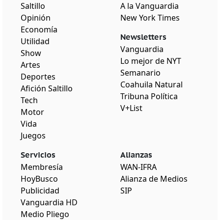
Saltillo
A la Vanguardia
Opinión
New York Times
Economía
Newsletters
Utilidad
Vanguardia
Show
Lo mejor de NYT
Artes
Semanario
Deportes
Coahuila Natural
Afición Saltillo
Tribuna Política
Tech
V+List
Motor
Vida
Juegos
Servicios
Alianzas
Membresía
WAN-IFRA
HoyBusco
Alianza de Medios
Publicidad
SIP
Vanguardia HD
Medio Pliego