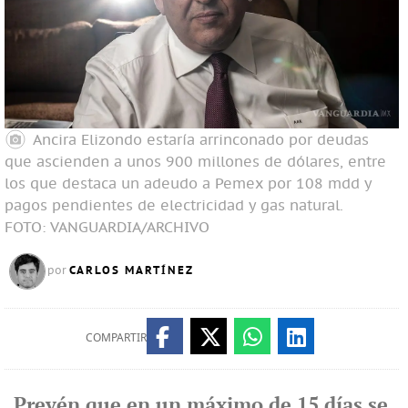
Ancira Elizondo estaría arrinconado por deudas
que ascienden a unos 900 millones de dólares, entre
los que destaca un adeudo a Pemex por 108 mdd y
pagos pendientes de electricidad y gas natural.
FOTO: VANGUARDIA/ARCHIVO
CARLOS MARTÍNEZ
por
COMPARTIR
Prevén que en un máximo de 15 días se