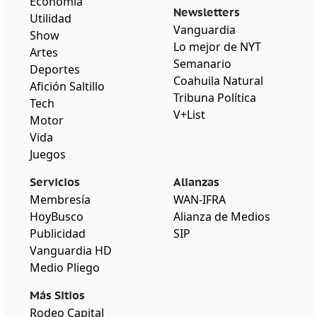
Economía
Newsletters
Utilidad
Vanguardia
Show
Lo mejor de NYT
Artes
Semanario
Deportes
Coahuila Natural
Afición Saltillo
Tribuna Política
Tech
V+List
Motor
Vida
Juegos
Servicios
Alianzas
Membresía
WAN-IFRA
HoyBusco
Alianza de Medios
Publicidad
SIP
Vanguardia HD
Medio Pliego
Más Sitios
Rodeo Capital