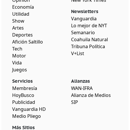
Economía
Newsletters
Utilidad
Vanguardia
Show
Lo mejor de NYT
Artes
Semanario
Deportes
Coahuila Natural
Afición Saltillo
Tribuna Política
Tech
V+List
Motor
Vida
Juegos
Servicios
Alianzas
Membresía
WAN-IFRA
HoyBusco
Alianza de Medios
Publicidad
SIP
Vanguardia HD
Medio Pliego
Más Sitios