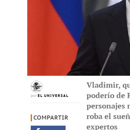
Vladimir, q
poderío de R
EL UNIVERSAL
por
personajes m
roba el sue
COMPARTIR
expertos