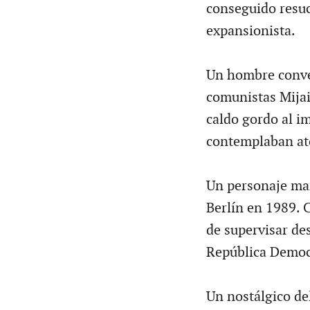
conseguido resuci
expansionista.
Un hombre conven
comunistas Mijail
caldo gordo al i
contemplaban atón
Un personaje mar
Berlín en 1989. 
de supervisar de
República Democ
Un nostálgico de