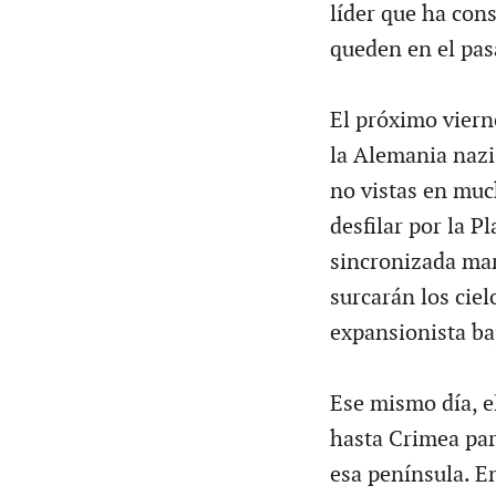
líder que ha con
queden en el pas
El próximo vierne
la Alemania nazi,
no vistas en muc
desfilar por la P
sincronizada mar
surcarán los cie
expansionista baj
Ese mismo día, e
hasta Crimea par
esa península. En