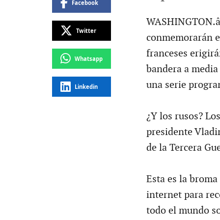
Facebook
WASHINGTON.â E
Twitter
conmemorarán el 
franceses erigir
Whatsapp
bandera a media 
una serie progra
Linkedin
¿Y los rusos? Lo
presidente Vladim
de la Tercera Gu
Esta es la broma 
internet para re
todo el mundo so