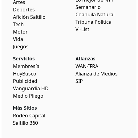
Artes
Semanario
Deportes
Coahuila Natural
Afición Saltillo
Tribuna Política
Tech
V+List
Motor
Vida
Juegos
Servicios
Alianzas
Membresía
WAN-IFRA
HoyBusco
Alianza de Medios
Publicidad
SIP
Vanguardia HD
Medio Pliego
Más Sitios
Rodeo Capital
Saltillo 360