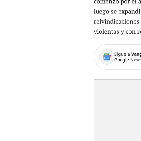
comenzó por el a
luego se expandi
reivindicaciones
violentas y con r
Sigue a
Van
Google News