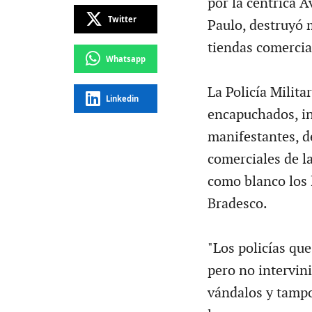
por la céntrica A
Twitter
Paulo, destruyó 
tiendas comercia
Whatsapp
La Policía Milita
Linkedin
encapuchados, in
manifestantes, d
comerciales de l
como blanco los 
Bradesco.
"Los policías que
pero no intervin
vándalos y tampo