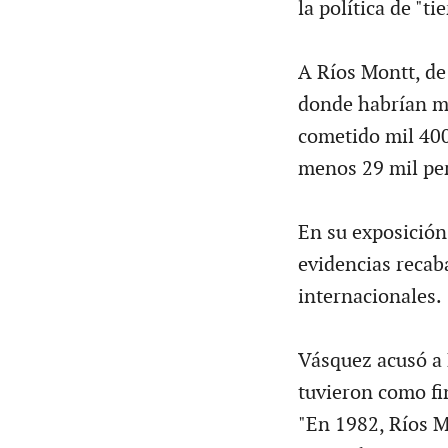
la política de "ti
A Ríos Montt, de
donde habrían mu
cometido mil 400
menos 29 mil per
En su exposición
evidencias recab
internacionales.
Vásquez acusó a 
tuvieron como fin
"En 1982, Ríos Mo