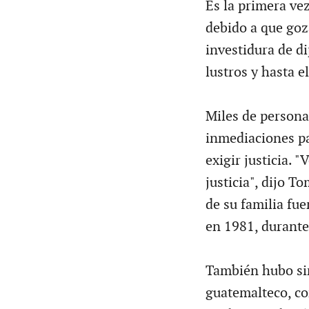
Es la primera vez
debido a que goz
investidura de d
lustros y hasta e
Miles de personas
inmediaciones pa
exigir justicia. 
justicia", dijo T
de su familia fu
en 1981, durante 
También hubo sim
guatemalteco, co