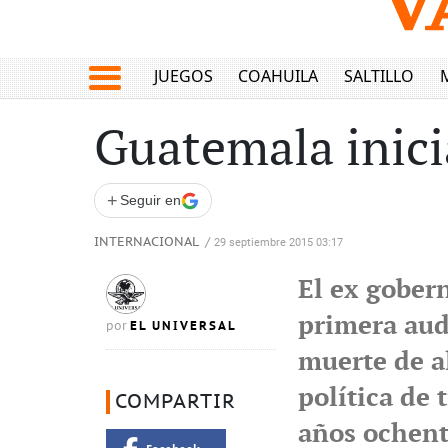
JUEGOS
COAHUILA
SALTILLO
Guatemala inici
+
Seguir en
INTERNACIONAL
/
29 septiembre 2015 03:17
El ex gobern
primera audi
EL UNIVERSAL
por
muerte de a
política de 
COMPARTIR
años ochen