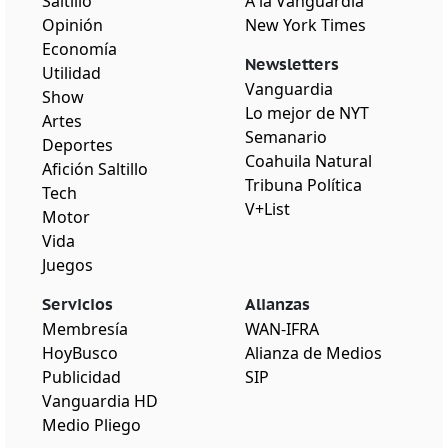
Saltillo
A la Vanguardia
Opinión
New York Times
Economía
Newsletters
Utilidad
Vanguardia
Show
Lo mejor de NYT
Artes
Semanario
Deportes
Coahuila Natural
Afición Saltillo
Tribuna Política
Tech
V+List
Motor
Vida
Juegos
Servicios
Alianzas
Membresía
WAN-IFRA
HoyBusco
Alianza de Medios
Publicidad
SIP
Vanguardia HD
Medio Pliego